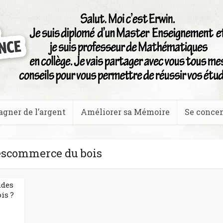
agner de l’argent
Améliorer sa Mémoire
Se concen
éscommerce du bois
udes
is ?