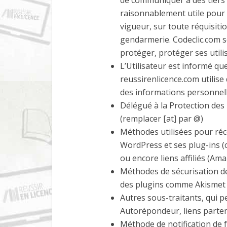
de communiquer à des tiers t
raisonnablement utile pour
vigueur, sur toute réquisitio
gendarmerie. Codeclic.com s
protéger, protéger ses utilis
L’Utilisateur est informé q
reussirenlicence.com utilise
des informations personnell
En soume
Délégué à la Protection de
(remplacer [at] par @)
Méthodes utilisées pour récol
WordPress et ses plug-ins 
ou encore liens affiliés (Ama
Méthodes de sécurisation d
des plugins comme Akismet 
Autres sous-traitants, qui 
Autorépondeur, liens partena
Méthode de notification de fa