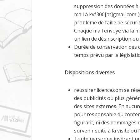
suppression des données à l
mail à kvf300[at]gmail.com (
problème de faille de sécuri
Chaque mail envoyé via la m
un lien de désinscription o
Durée de conservation des 
temps prévu par la législatio
Dispositions diverses
reussirenlicence.com se réser
des publicités ou plus géné
des sites externes. En aucu
pour responsable du contenu 
figurant, ni des dommages d
survenir suite à la visite ou l
Toute personne insérant un 