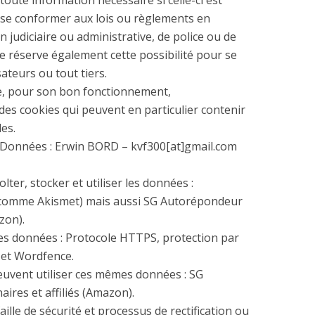
oute information nécessaire si celle-ci est
 se conformer aux lois ou règlements en
n judiciaire ou administrative, de police ou de
e réserve également cette possibilité pour se
ateurs ou tout tiers.
ue, pour son bon fonctionnement,
 des cookies qui peuvent en particulier contenir
Commencer main
es.
ttant ce formulaire vous acceptez la politique de confidentia
s Données : Erwin BORD – kvf300[at]gmail.com
ter, stocker et utiliser les données :
(comme Akismet) mais aussi SG Autorépondeur
zon).
es données : Protocole HTTPS, protection par
et Wordfence.
peuvent utiliser ces mêmes données : SG
ires et affiliés (Amazon).
ille de sécurité et processus de rectification ou