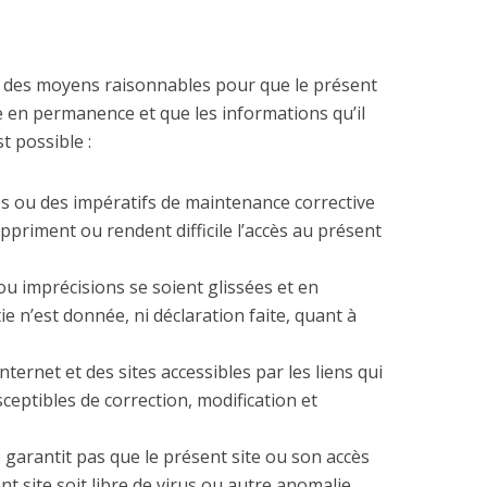
 des moyens raisonnables pour que le présent
e en permanence et que les informations qu’il
st possible :
es ou des impératifs de maintenance corrective
priment ou rendent difficile l’accès au présent
u imprécisions se soient glissées et en
 n’est donnée, ni déclaration faite, quant à
ternet et des sites accessibles par les liens qui
ceptibles de correction, modification et
 garantit pas que le présent site ou son accès
ent site soit libre de virus ou autre anomalie