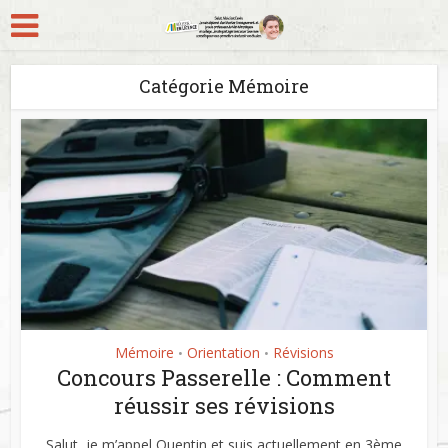
Catégorie Mémoire
Mémoire
Orientation
Révisions
•
•
Concours Passerelle : Comment
réussir ses révisions
Salut, je m’appel Quentin et suis actuellement en 3ème