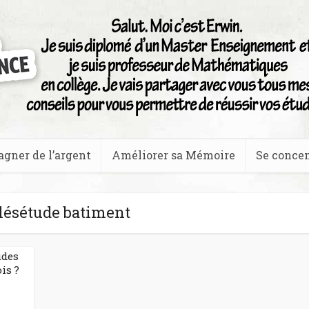
agner de l’argent
Améliorer sa Mémoire
Se concen
lésétude batiment
udes
is ?