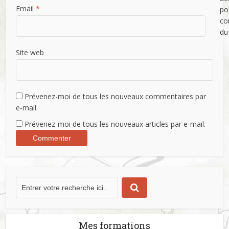
Email
*
po
con
du
Site web
Prévenez-moi de tous les nouveaux commentaires par
e-mail.
Prévenez-moi de tous les nouveaux articles par e-mail.
Commencer maintenant
En soumettant ce formulaire vous acceptez la politique de confidentialité du site.
Mes formations