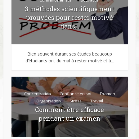
Confiance en soi
Motivation
3 méthodes scientifiquement
prouvées pour rester motivé
dans...
Bien souvent durant ses études beaucoup
d’étudiants ont du mal à rester motivé et à...
Concentration
Confiance en soi
Examen
Organisation
Stress
Travail
Comment être efficace
pendant un examen