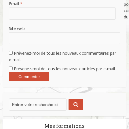
Email
*
po
con
du
Site web
Prévenez-moi de tous les nouveaux commentaires par
e-mail.
Prévenez-moi de tous les nouveaux articles par e-mail.
Commencer maintenant
En soumettant ce formulaire vous acceptez la politique de confidentialité du site.
Mes formations