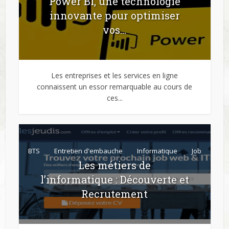
Power BI, une technologie
innovante pour optimiser
vos...
Les entreprises et les services en ligne
connaissent un essor remarquable au cours de
ces...
BTS
Entretien d'embauche
Informatique
Job
Les métiers de
l’informatique : Découverte et
Recrutement