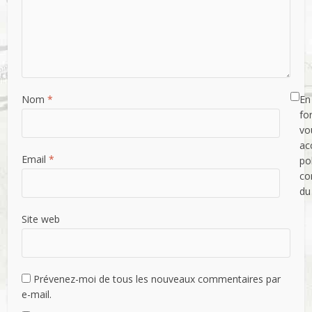
Nom
*
En 
fo
vo
ac
Email
*
po
con
du
Site web
Prévenez-moi de tous les nouveaux commentaires par
e-mail.