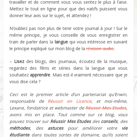
travailler et de comment vous vous sentez le plus à l’aise.
Mettez le tout en ligne pour que des natifs puissent vous
donner leur avis sur le sujet, et attendez !
N’oubliez pas non plus de tenir votre journal à jour ! Sur le
même principe, je vous conseille de vous enregistrer en
train de parler dans la
langue
qui vous intéresse en suivant
le principe expliqué sur mon blog de la
révision audio
.
–
Lisez
des blogs, des journaux, écoutez de la musique,
regardez des films et séries dans la langue que vous
souhaitez
apprendre
. Mais est-il vraiment nécessaire que je
vous dise cela ?
Ceci est le premier article d’un partenariat qu’Erwin,
responsable de
Réussir en Licence
, et moi-même,
Lexane, fondatrice et webmaster de
Réussir Mes Etudes
,
avons mis en place. Tout comme sur ce blog, vous
pouvez trouver sur
Réussir Mes Etudes
des
conseils
, des
méthodes
, des
astuces
pour améliorer votre
vie
étudiante
dans toutes sortes de domaine, qu’ils soient