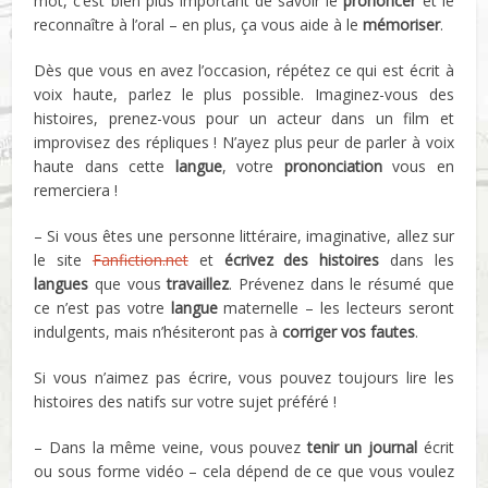
mot, c’est bien plus important de savoir le
prononcer
et le
reconnaître à l’oral – en plus, ça vous aide à le
mémoriser
.
Dès que vous en avez l’occasion, répétez ce qui est écrit à
voix haute, parlez le plus possible. Imaginez-vous des
histoires, prenez-vous pour un acteur dans un film et
improvisez des répliques ! N’ayez plus peur de parler à voix
haute dans cette
langue
, votre
prononciation
vous en
remerciera !
– Si vous êtes une personne littéraire, imaginative, allez sur
le site
Fanfiction.net
et
écrivez des histoires
dans les
langues
que vous
travaillez
. Prévenez dans le résumé que
ce n’est pas votre
langue
maternelle – les lecteurs seront
indulgents, mais n’hésiteront pas à
corriger vos fautes
.
Si vous n’aimez pas écrire, vous pouvez toujours lire les
histoires des natifs sur votre sujet préféré !
– Dans la même veine, vous pouvez
tenir un journal
écrit
ou sous forme vidéo – cela dépend de ce que vous voulez