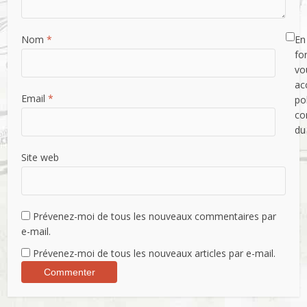
Nom
*
En 
fo
vo
ac
Email
*
po
con
du
Site web
Commencer maintenant
En soumettant ce formulaire vous acceptez la politique de confidentialité du site.
Prévenez-moi de tous les nouveaux commentaires par
e-mail.
Prévenez-moi de tous les nouveaux articles par e-mail.