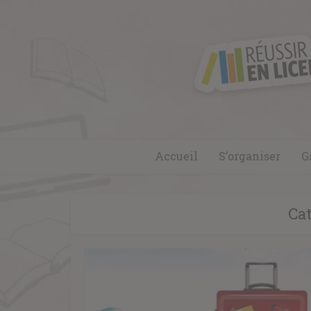
Accueil
S’organiser
G
Ca