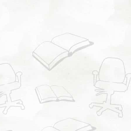
Commencer main
ttant ce formulaire vous acceptez la politique de confidentia