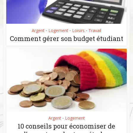
Argent
Logement
Loisirs
Travail
•
•
•
Comment gérer son budget étudiant
Argent
Logement
•
10 conseils pour économiser de