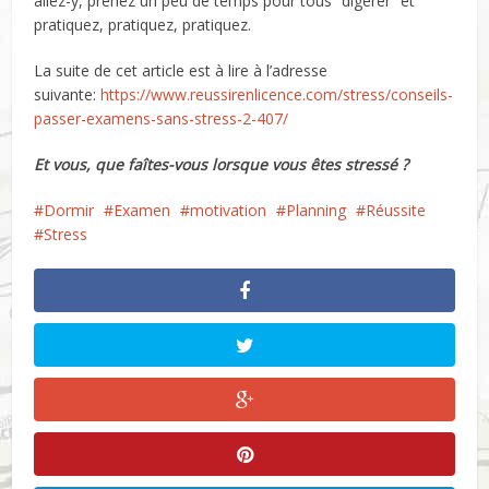
allez-y, prenez un peu de temps pour tous “digérer” et
pratiquez, pratiquez, pratiquez.
La suite de cet article est à lire à l’adresse
suivante:
https://www.reussirenlicence.com/stress/conseils-
passer-examens-sans-stress-2-407/
Et vous, que faîtes-vous lorsque vous êtes stressé ?
Dormir
Examen
motivation
Planning
Réussite
Stress